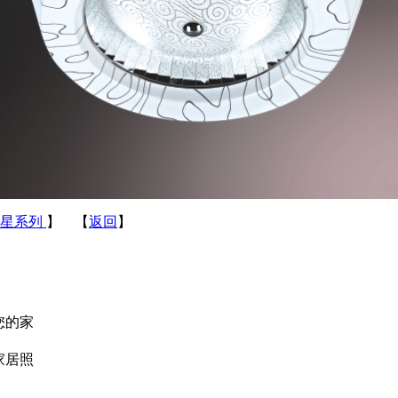
丽星系列
】 【
返回
】
您的家
家居照