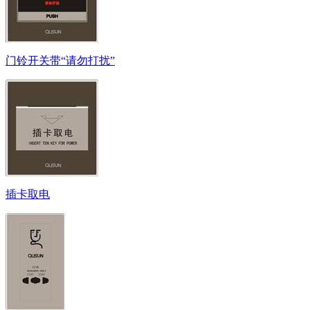
门铃开关带“请勿打扰”
插卡取电