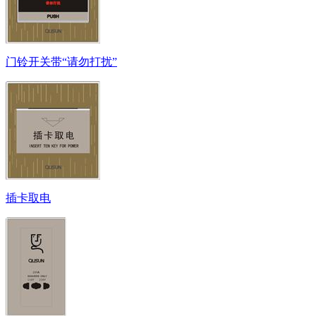
门铃开关带“请勿打扰”
插卡取电