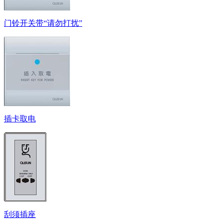
门铃开关带“请勿打扰”
插卡取电
刮须插座