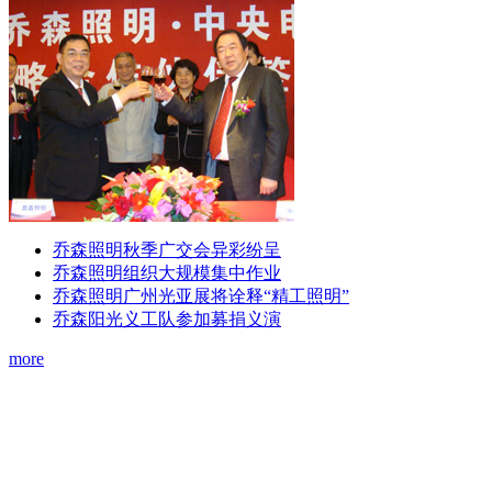
乔森照明秋季广交会异彩纷呈
乔森照明组织大规模集中作业
乔森照明广州光亚展将诠释“精工照明”
乔森阳光义工队参加募捐义演
more