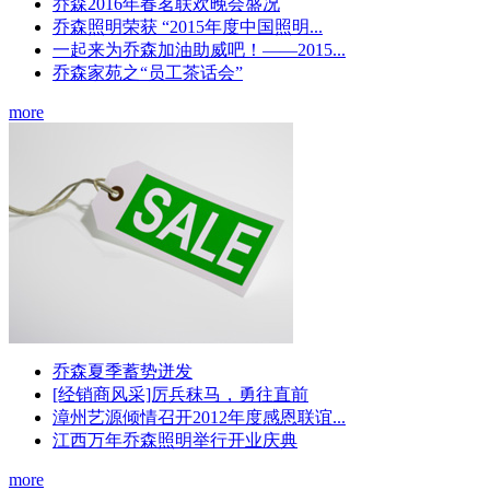
乔森2016年春茗联欢晚会盛况
乔森照明荣获 “2015年度中国照明...
一起来为乔森加油助威吧！——2015...
乔森家苑之“员工茶话会”
more
乔森夏季蓄势迸发
[经销商风采]厉兵秣马，勇往直前
漳州艺源倾情召开2012年度感恩联谊...
江西万年乔森照明举行开业庆典
more