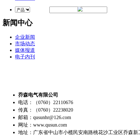
新闻中心
企业新闻
市场动态
媒体报道
电子内刊
乔森电气有限公司
电话：（0760）22110676
传真：（0760）22238020
邮箱：qusunhr@126.com
网址：www.qusun.com
地址：广东省中山市小榄民安南路桃花沙工业区乔森新