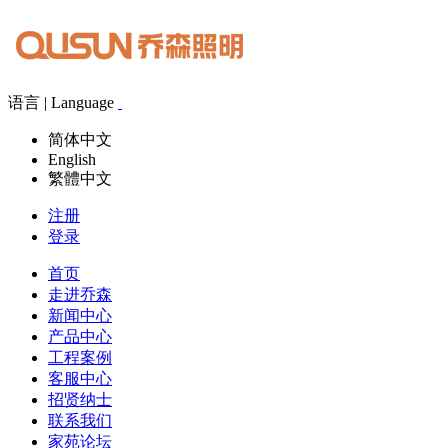
语言 | Language
简体中文
English
繁體中文
注册
登录
首页
走进乔森
新闻中心
产品中心
工程案例
客服中心
招贤纳士
联系我们
家苑论坛