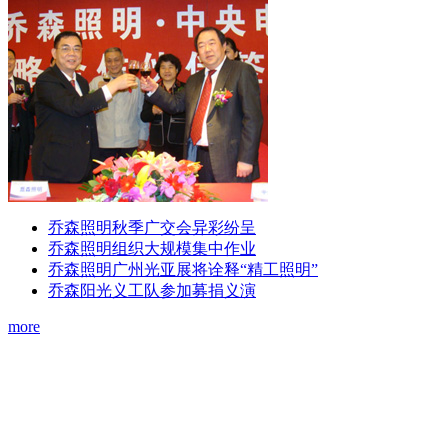
乔森照明秋季广交会异彩纷呈
乔森照明组织大规模集中作业
乔森照明广州光亚展将诠释“精工照明”
乔森阳光义工队参加募捐义演
more