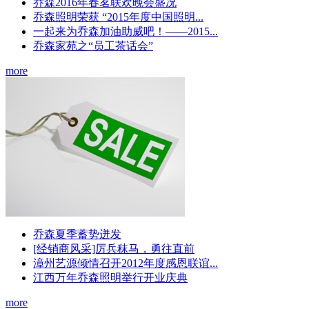
乔森2016年春茗联欢晚会盛况
乔森照明荣获 “2015年度中国照明...
一起来为乔森加油助威吧！——2015...
乔森家苑之“员工茶话会”
more
乔森夏季蓄势迸发
[经销商风采]厉兵秣马，勇往直前
漳州艺源倾情召开2012年度感恩联谊...
江西万年乔森照明举行开业庆典
more